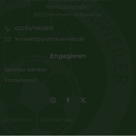
Mathildenstraße 1
50259 Pulheim-Brauweiler
02234/9969891
kontakt@gwbrauweiler.de
Engagieren
Sponsor werden
Förderverein
Impressum
Datenschutz