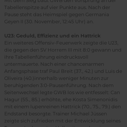
Mit dem Sieg baut GWB den Vorsprung an der
Tabellenspitze auf vier Punkte aus. Nach der
Pause steht das Heimspiel gegen Germania
Geyen II (30. November, 12:45 Uhr) an.
U23: Geduld, Effizienz und ein Hattrick
Ein weiteres Offensiv-Feuerwerk zeigte die U23,
die gegen den SV Horrem III mit 8:0 gewann und
ihre Tabellenführung eindrucksvoll
untermauerte. Nach einer chancenarmen
Anfangsphase traf Paul Breit (37., 42.) und Luis de
Oliveira (40.)innerhalb weniger Minuten zur
beruhigenden 3:0-Pausenführung. Nach dem
Seitenwechsel legte GWB los wie entfesselt: Can
Hagur (55., 85.) erhöhte, ehe Kosta Simenonidis
mit einem lupenreinen Hattrick (70., 75., 79.) den
Endstand besorgte. Trainer Michael Jüssen
zeigte sich zufrieden mit der Entwicklung seines