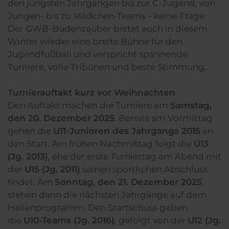
den jüngsten Jahrgängen bis zur C-Jugend, von
Jungen- bis zu Mädchen-Teams – keine Frage:
Der GWB-Budenzauber bietet auch in diesem
Winter wieder eine breite Bühne für den
Jugendfußball und verspricht spannende
Turniere, volle Tribünen und beste Stimmung.
Turnierauftakt kurz vor Weihnachten
Den Auftakt machen die Turniere am
Samstag,
den 20. Dezember 2025
. Bereits am Vormittag
gehen die
U11-Junioren des Jahrgangs 2015
an
den Start. Am frühen Nachmittag folgt die
U13
(Jg. 2013)
, ehe der erste Turniertag am Abend mit
der
U15 (Jg. 2011)
seinen sportlichen Abschluss
findet. Am
Sonntag, den 21. Dezember 2025
,
stehen dann die nächsten Jahrgänge auf dem
Hallenprogramm. Den Startschuss geben
die
U10-Teams (Jg. 2016)
, gefolgt von der
U12 (Jg.