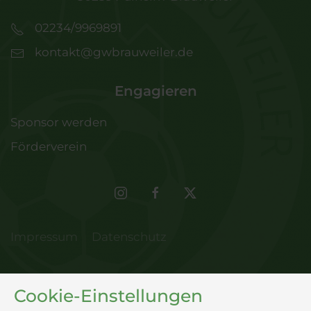
02234/9969891
kontakt@gwbrauweiler.de
Engagieren
Sponsor werden
Förderverein
Impressum
Datenschutz
Cookie-Einstellungen