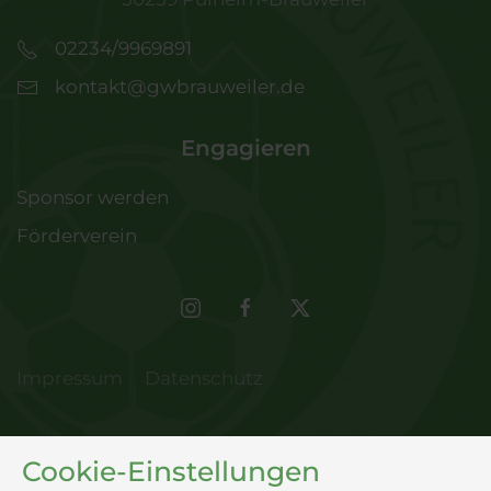
02234/9969891
kontakt@gwbrauweiler.de
Engagieren
Sponsor werden
Förderverein
Impressum
Datenschutz
Cookie-Einstellungen