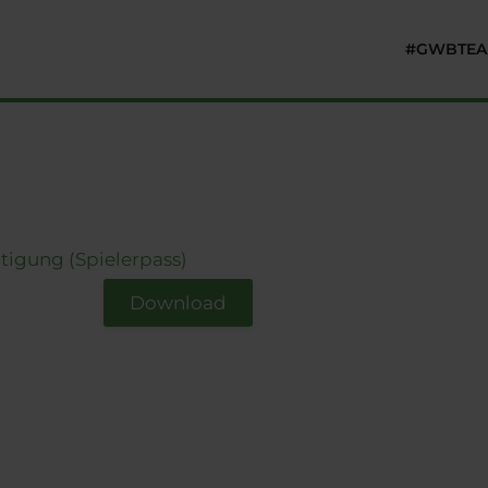
#GWB
TE
htigung (Spielerpass)
Download