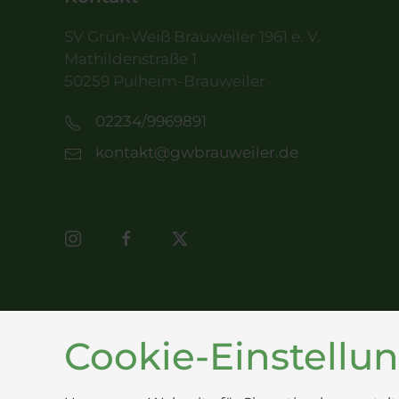
SV Grün-Weiß Brauweiler 1961 e. V.
Mathildenstraße 1
50259 Pulheim-Brauweiler
02234/9969891
kontakt@gwbrauweiler.de
Cookie-Einstellu