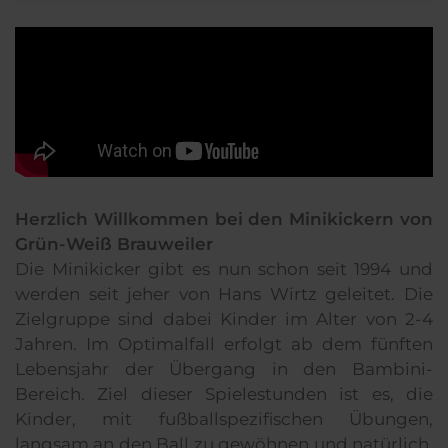
Herzlich Willkommen bei den Minikickern von
Grün-Weiß Brauweiler
Die Minikicker gibt es nun schon seit 1994 und
werden seit jeher von Hans Wirtz geleitet. Die
Zielgruppe sind dabei Kinder im Alter von 2-4
Jahren. Im Optimalfall erfolgt ab dem fünften
Lebensjahr der Übergang in den Bambini-
Bereich. Ziel dieser Spielestunden ist es, die
Kinder, mit fußballspezifischen Übungen,
langsam an den Ball zu gewöhnen und natürlich,