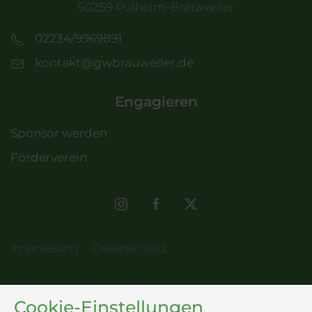
50259 Pulheim-Brauweiler
02234/9969891
kontakt@gwbrauweiler.de
Engagieren
Sponsor werden
Förderverein
Impressum
Datenschutz
Cookie-Einstellungen