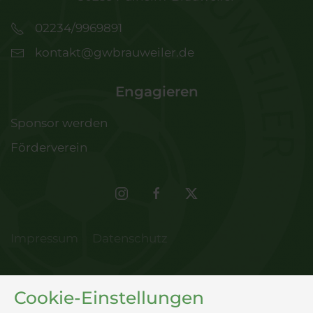
02234/9969891
kontakt@gwbrauweiler.de
Engagieren
Sponsor werden
Förderverein
Impressum
Datenschutz
Cookie-Einstellungen