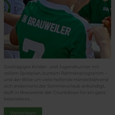
Zweitägiges Kinder- und Jugendturnier mit
vollem Spielplan, buntem Rahmenprogramm –
und der Bitte um viele helfende HändeWährend
sich andernorts der Sommerurlaub ankündigt,
läuft in Brauweiler der Countdown für ein ganz
besonderes...
Weiterlesen