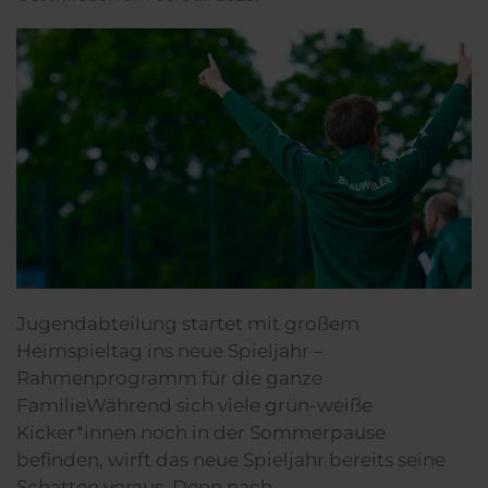
Jugendabteilung startet mit großem
Heimspieltag ins neue Spieljahr –
Rahmenprogramm für die ganze
FamilieWährend sich viele grün-weiße
Kicker*innen noch in der Sommerpause
befinden, wirft das neue Spieljahr bereits seine
Schatten voraus. Denn nach...